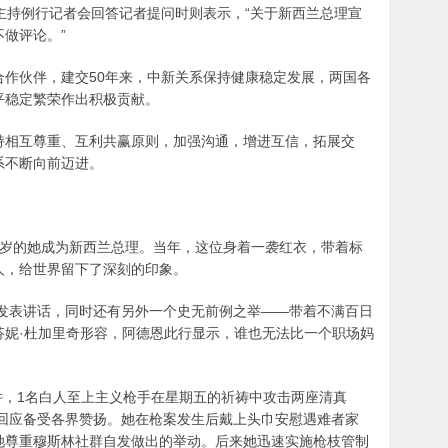
主持例行记者会回答记者提问时则表示，“关于新西兰总理宣
做评论。”
合作伙伴，建交50年来，中新关系保持健康稳定发展，两国各
平稳定繁荣作出积极贡献。
持相互尊重、互利共赢原则，加强沟通，增进互信，拓展交
系不断向前迈进。
，37岁的她成为新西兰总理。当年，这位身着一袭红衣，带着标
人，给世界留下了深刻的印象。
次发表讲话，同时还有另外一个史无前例之举——带着不满百日
芬妮·杜加里奇形容，阿德恩此行显示，谁也无法比一个职场妈
事件，1名白人至上主义枪手在星期五的祈祷中攻击两座清真
的回应备受各界赞扬。她在枪案发生后戴上头巾安慰遇难者家
她尊重穆斯林社群自发做出的举动。后来她迅速实施枪枝管制