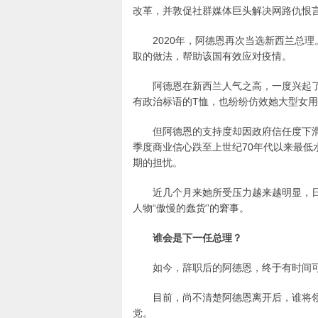
改革，并敦促社群媒体巨头解决网路仇恨
2020年，阿德恩再次当选新西兰总
取的做法，帮助该国有效应对疫情。
阿德恩在新西兰人气之高，一度兴起了所谓
有政治标语的T恤，也纷纷仿效她大型女
但阿德恩的支持度却因政府信任度下
季度商业信心跌至上世纪70年代以来最
期的担忧。
近几个月来她所受压力越来越明显，
人物“傲慢的蠢货”的窘事。
谁会是下一任总理？
如今，辞职后的阿德恩，终于有时间
目前，尚不清楚阿德恩离开后，谁将
党。