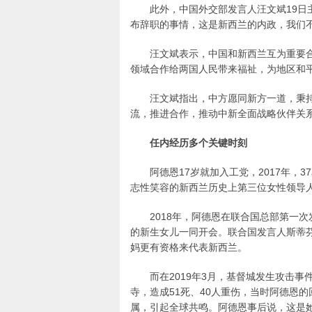
此外，中国外交部发言人汪文斌19日
布辞职的事情，这是新西兰的内政，我们不
汪文斌表示，中国和新西兰互为重要
领域合作给两国人民带来福祉，为地区和
汪文斌指出，中方愿同新方一道，秉
流，推进合作，推动中新全面战略伙伴关
任内经历多个关键时刻
阿德恩17岁就加入工党，2017年
志性笑容的新西兰历史上第三位女性领导
2018年，阿德恩在联合国总部第一
的新生女儿一同开会。联合国发言人斯蒂
妈更有资格来代表新西兰。
而在2019年3月，基督城发生攻击
寺，造成51死、40人重伤，当时阿德恩
属，引起全球共鸣。阿德恩事后说，这是