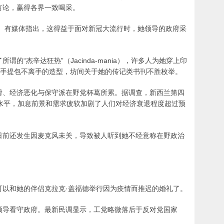
言论，赢得各界一致喝采。
理。有媒体指出，这得益于面对新冠大流行时，她领导的政府采
的“杰辛达狂热”（Jacinda-mania），许多人为她穿上印
用手提包不离手的造型，坊间关于她的传记类书刊不胜枚举。
滑、经济恶化与保守派在野党杯葛所累。据调查，新西兰第四
低水平，加息前景和需求疲软加剧了人们对经济衰退程度超过预
日前还发生因麦克风未关，导致被人听到她不经意称在野政治
可以和她的伴侣克拉克·盖福德举行因为疫情而推迟的婚礼了。
领导看守政府。最新民调显示，工党略微落后于反对党国家