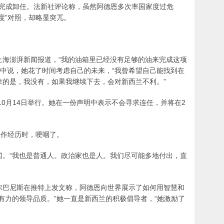
日前完成卸任。法新社评论称，虽然阿德恩多次率国家度过危
度”对照，却略显突兀。
上海澎湃新闻报道，“我的油箱里已经没有足够的油来完成这项
讲话中说，她花了时间考虑自己的未来，“我曾希望自己能找到在
幸的是，我没有，如果我继续下去，会对新西兰不利。”
10月14日举行。她在一份声明中表示不会寻求连任，并将在2
工作经历时，哽咽了。
闻。“我也是普通人。政治家也是人。我们尽可能多地付出，直
尔巴尼斯在推特上发文称，阿德恩向世界展示了如何用智慧和
有力的领导品质。”她一直是新西兰的积极倡导者，“她激励了